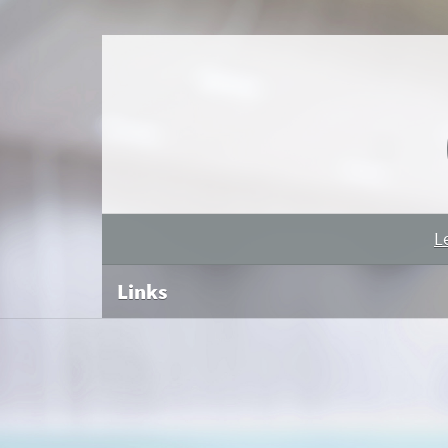
L
Links