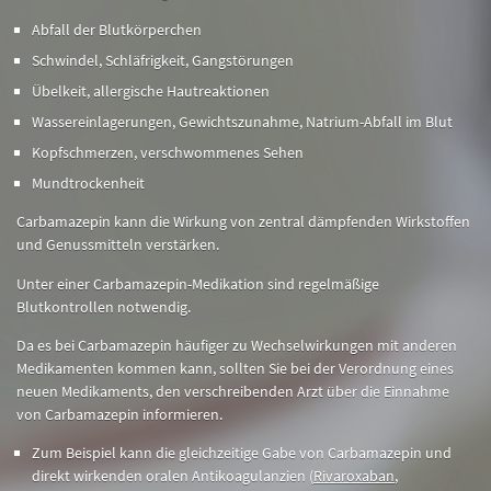
Abfall der
Blutkörperchen
Schwindel, Schläfrigkeit, Gangstörungen
Übelkeit, allergische Hautreaktionen
Wassereinlagerungen, Gewichtszunahme, Natrium-Abfall im Blut
Kopfschmerzen, verschwommenes Sehen
Mundtrockenheit
Carbamazepin kann die Wirkung von zentral dämpfenden Wirkstoffen
und Genussmitteln verstärken.
Unter einer Carbamazepin-Medikation sind regelmäßige
Blutkontrollen notwendig.
Da es bei Carbamazepin häufiger zu Wechselwirkungen mit anderen
Medikamenten kommen kann, sollten Sie bei der Verordnung eines
neuen Medikaments, den verschreibenden Arzt über die Einnahme
von Carbamazepin informieren.
Zum Beispiel kann die gleichzeitige Gabe von Carbamazepin und
direkt wirkenden oralen Antikoagulanzien (
Rivaroxaban
,